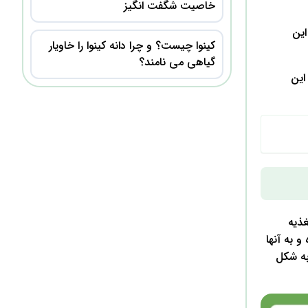
خاصیت شگفت انگیز
این
کینوا چیست؟ و چرا دانه کینوا را خاویار
گیاهی می نامند؟
این
غذیه
 به آنها
به شکل