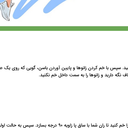
ز کنید. سپس با خم کردن زانوها و پایین آوردن باسن، گویی که روی یک 
ف نگه دارید و زانوها را به سمت داخل خم نکنید.
برای انجام لانج، بایستید و یک پا را به جلو بردارید و زانوی آن را خم کنید تا ران شما با ساق پا زاویه 90 درجه 