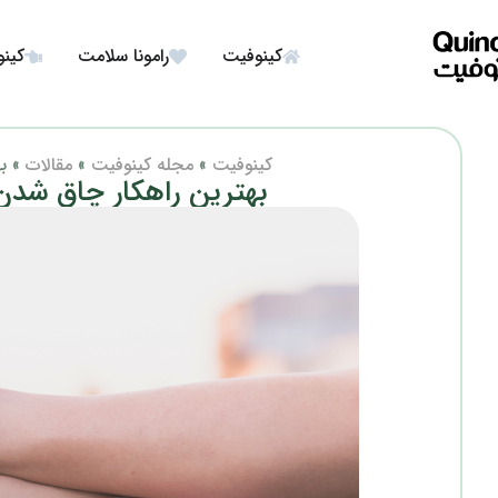
کینوفیت
رامونا سلامت
کینو
کینوفیت
»
مجله کینوفیت
»
مقالات
»
به
بهترین راهکار چاق شدن پایین تنه –