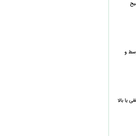
یح
وسط و
 یا بالا