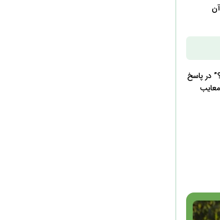
آن
” در پاسخ
معایب